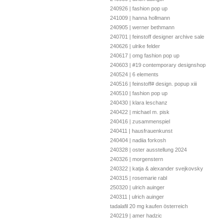
240926 | fashion pop up
241009 | hanna hollmann
240905 | werner bethmann
240701 | feinstoff designer archive sale
240626 | ulrike felder
240617 | omg fashion pop up
240603 | #19 contemporary designshop
240524 | 6 elements
240516 | feinstoff# design. popup xiii
240510 | fashion pop up
240430 | klara leschanz
240422 | michael m. pisk
240416 | zusammenspiel
240411 | hausfrauenkunst
240404 | nadiia forkosh
240328 | oster ausstellung 2024
240326 | morgenstern
240322 | katja & alexander svejkovsky
240315 | rosemarie rabl
250320 | ulrich auinger
240311 | ulrich auinger
tadalafil 20 mg kaufen österreich
240219 | amer hadzic