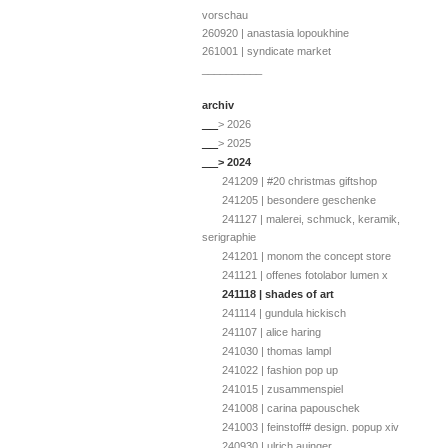
vorschau
260920 | anastasia lopoukhine
261001 | syndicate market
__________
archiv
__
> 2026
__
> 2025
__
> 2024
241209 | #20 christmas giftshop
241205 | besondere geschenke
241127 | malerei, schmuck, keramik,
serigraphie
241201 | monom the concept store
241121 | offenes fotolabor lumen x
241118 | shades of art
241114 | gundula hickisch
241107 | alice haring
241030 | thomas lampl
241022 | fashion pop up
241015 | zusammenspiel
241008 | carina papouschek
241003 | feinstoff# design. popup xiv
240930 | ulrich auinger