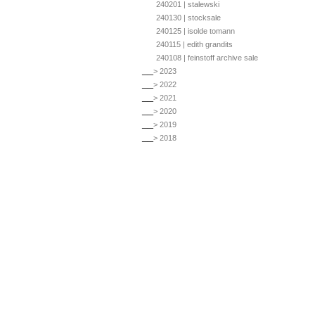
240201 | stalewski
240130 | stocksale
240125 | isolde tomann
240115 | edith grandits
240108 | feinstoff archive sale
__
> 2023
__
> 2022
__
> 2021
__
> 2020
__
> 2019
__
> 2018
__
> 2017 & 016
ausstellungsraum | sucht
ueber den ausstellungsraum.at
1060 | gumpendorfer straße 23
c | update 250427