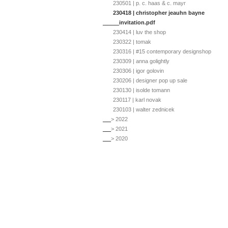
230501 | p. c. haas & c. mayr
230418 | christopher jeauhn bayne
____
invitation.pdf
230414 | luv the shop
230322 | tomak
230316 | #15 contemporary designshop
230309 | anna golightly
230306 | igor golovin
230206 | designer pop up sale
230130 | isolde tomann
230117 | karl novak
230103 | walter zednicek
__
> 2022
__
> 2021
__
> 2020
__
> 2019
__
> 2018
__
> 2017 & 016
ausstellungsraum | sucht
ueber den ausstellungsraum.at
1060 | gumpendorfer straße 23