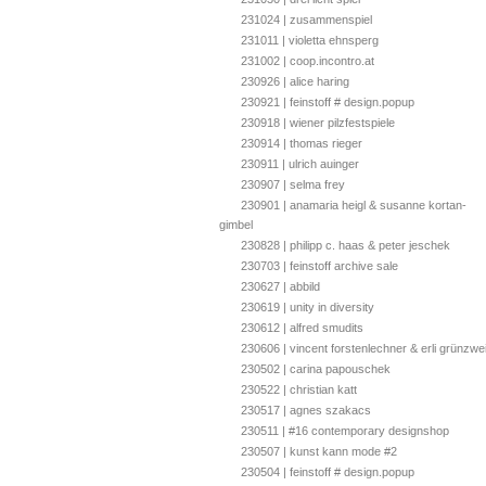
231024 | zusammenspiel
231011 | violetta ehnsperg
231002 | coop.incontro.at
230926 | alice haring
230921 | feinstoff # design.popup
230918 | wiener pilzfestspiele
230914 | thomas rieger
230911 | ulrich auinger
230907 | selma frey
230901 | anamaria heigl & susanne kortan-
gimbel
230828 | philipp c. haas & peter jeschek
230703 | feinstoff archive sale
230627 | abbild
230619 | unity in diversity
230612 | alfred smudits
230606 | vincent forstenlechner & erli grünzwei
230502 | carina papouschek
230522 | christian katt
230517 | agnes szakacs
230511 | #16 contemporary designshop
230507 | kunst kann mode #2
230504 | feinstoff # design.popup