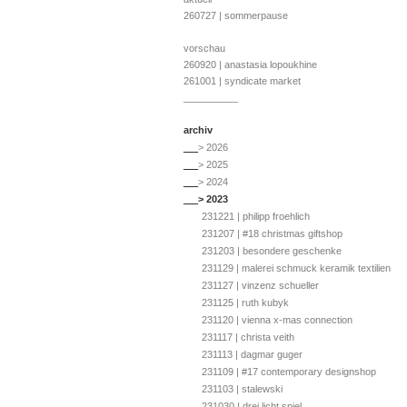
260727 | sommerpause
vorschau
260920 | anastasia lopoukhine
261001 | syndicate market
__________
archiv
__
> 2026
__
> 2025
__
> 2024
__
> 2023
231221 | philipp froehlich
231207 | #18 christmas giftshop
231203 | besondere geschenke
231129 | malerei schmuck keramik textilien
231127 | vinzenz schueller
231125 | ruth kubyk
231120 | vienna x-mas connection
231117 | christa veith
231113 | dagmar guger
231109 | #17 contemporary designshop
231103 | stalewski
231030 | drei licht spiel