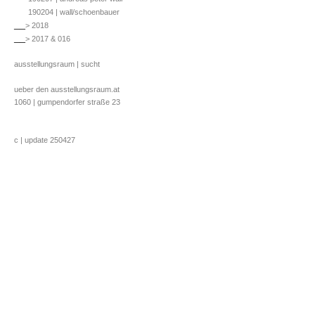
190204 | wall/schoenbauer
__
> 2018
__
> 2017 & 016
ausstellungsraum | sucht
ueber den ausstellungsraum.at
1060 | gumpendorfer straße 23
c | update 250427