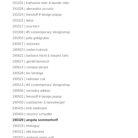
191031 | katharina oder & laurids oder
191028 | alexandra uccusic
191024 | feinstoff # design.popup
191022 | tiana
191017 | eva kern
191008 | #5 contemporary designshop
191003 | jutta goldgruber
190927 | w|stories
190923 | stefan kokovic
190621 | barbara michl & eduard rahs
190627 | gerald benesch
190614 | romana dorant
190528 | leo beninga
190521 | radoslav zuk
190514 | #4 contemporary designshop
190506 | veronika wildner
190502 | feinstoff # design.popup
190430 | sulzbacher & tanneberger
190425 | britt edelmann
190404 | vinzenz schueller
190329 | angela sommerhoff
190319 | belsaguy
190312 | ella basanel
190207 | andreas peter wall