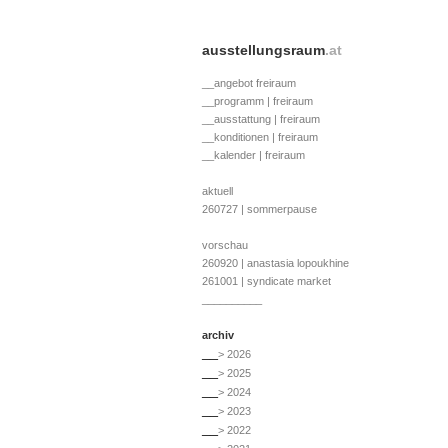
ausstellungsraum
.at
__angebot freiraum
__programm | freiraum
__ausstattung | freiraum
__konditionen | freiraum
__kalender | freiraum
aktuell
260727 | sommerpause
vorschau
260920 | anastasia lopoukhine
261001 | syndicate market
__________
archiv
__
> 2026
__
> 2025
__
> 2024
__
> 2023
__
> 2022
__