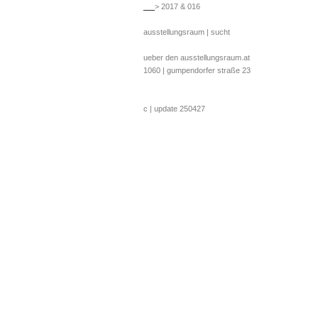
__
> 2017 & 016
ausstellungsraum | sucht
ueber den ausstellungsraum.at
1060 | gumpendorfer straße 23
c | update 250427