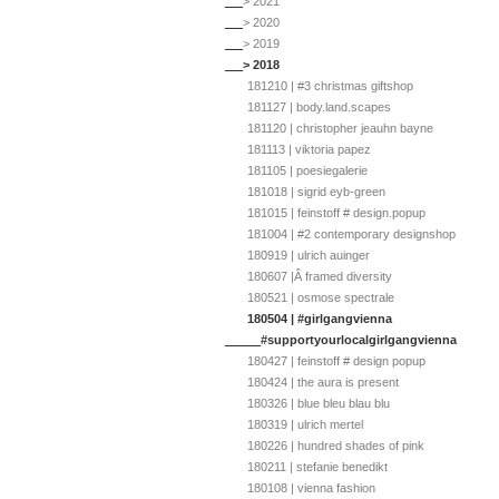
> 2021
__
> 2020
__
> 2019
__
> 2018
181210 | #3 christmas giftshop
181127 | body.land.scapes
181120 | christopher jeauhn bayne
181113 | viktoria papez
181105 | poesiegalerie
181018 | sigrid eyb-green
181015 | feinstoff # design.popup
181004 | #2 contemporary designshop
180919 | ulrich auinger
180607 |Â framed diversity
180521 | osmose spectrale
180504 | #girlgangvienna
____
#supportyourlocalgirlgangvienna
180427 | feinstoff # design popup
180424 | the aura is present
180326 | blue bleu blau blu
180319 | ulrich mertel
180226 | hundred shades of pink
180211 | stefanie benedikt
180108 | vienna fashion